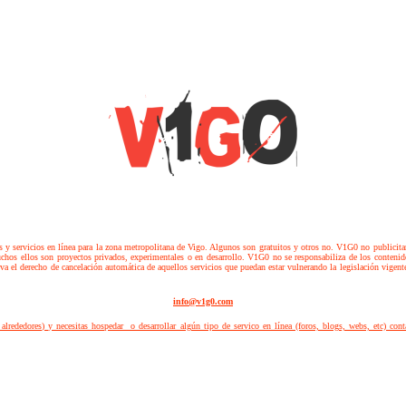
s y servicios en línea para la zona metropolitana de Vigo. Algunos son gratuitos y otros no. V1G0 no publicita
uchos ellos son proyectos privados, experimentales o en desarrollo. V1G0 no se responsabiliza
de los contenid
va el derecho de cancelación automática de aquellos servicios que puedan estar vulnerando la legislación vigente
info@v1g0.com
alrededores) y necesitas hospedar o desarrollar algún tipo de servico en línea (foros, blogs, webs, etc) con