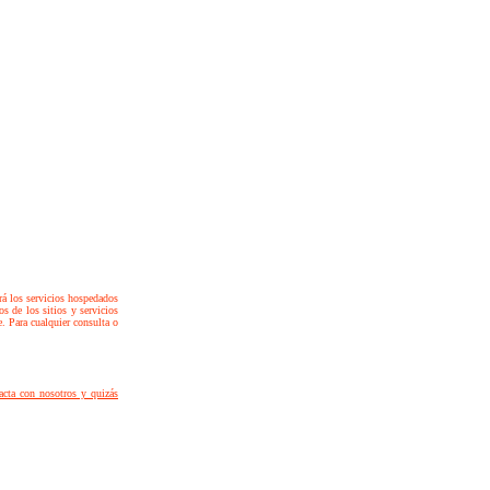
rá los servicios hospedados
os de los sitios y servicios
. Para cualquier consulta o
tacta con nosotros y quizás