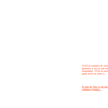
V1G0 es
conjunto
de sitio
(gratuitos o no) ya que m
hospedados
. V1G0 se reser
queja env
í
e un correo a
:
Si eres de Vigo (o de sus 
podamos ayudarte...